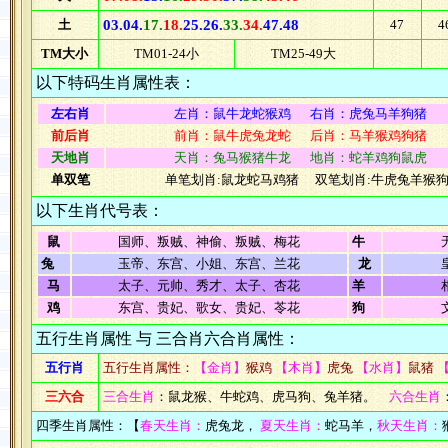
土
03.04.
17.
18.
25.26.
33.
34.
47.48
47
4
TM大小
TM01-24小
TM25-49大
以下特码生肖属性表：
左右肖
左肖：鼠牛龙蛇猴鸡 右肖：虎兔马羊狗猪
前后肖
前肖：鼠牛虎兔龙蛇 后肖：马羊猴鸡狗猪
天地肖
天肖：兔马猴猪牛龙 地肖：蛇羊鸡狗鼠虎
单双笔
单笔划肖:鼠龙蛇马鸡猪 双笔划肖:牛虎兔羊猴
以下生肖代号表：
鼠
国师、叛贼、神偷、叛贼、梅花
牛
兔
玉帝、东宫、小姐、东宫、兰花
龙
马
太子、元帅、秀才、太子、杏花
羊
鸡
东宫、贵妃、歌女、贵妃、苓花
狗
五行生肖属性 与 三合肖六合肖属性：
五行肖
五行生肖属性：
【金肖】
猴鸡
【木肖】
虎兔
【水肖】
鼠猪
三六合
三合生肖
：鼠龙猴、牛蛇鸡、虎马狗、兔羊猪。
六合生肖
四季生肖属性：【
春天生肖：
虎兔龙，
夏天生肖：
蛇马羊，
秋天生肖：